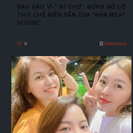
ĐAU ĐẦU VÌ ” ĐI CHỢ”, ĐỪNG BỎ LỠ
THỊT CHẾ BIẾN SẴN CỦA “NHÀ MEAT
HOUSE”
0
Read more