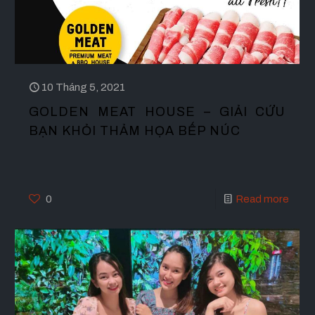
10 Tháng 5, 2021
GOLDEN MEAT HOUSE – GIẢI CỨU
BẠN KHỎI THẢM HỌA BẾP NÚC
0
Read more