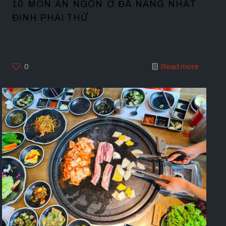
10 MÓN ĂN NGON Ở ĐÀ NẴNG NHẤT
ĐỊNH PHẢI THỬ
0
Read more