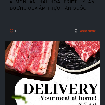
4 MÓN ĂN HÀI HÒA TRIẾT LÝ ÂM
DƯƠNG CỦA ẨM THỰC HÀN QUỐC
0
Read more