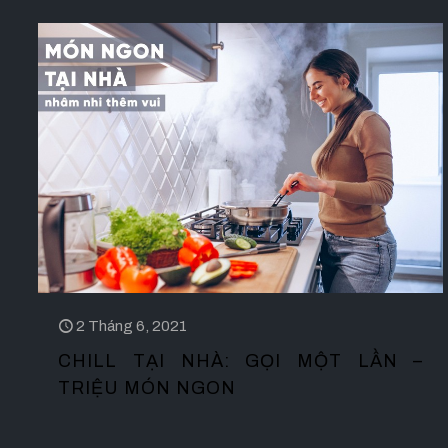
2 Tháng 6, 2021
CHILL TẠI NHÀ: GỌI MỘT LẦN –
TRIỆU MÓN NGON