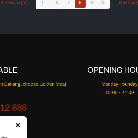
Prev page
1
...
6
7
8
9
10
Next pa
ABLE
OPENING HO
nt in Danang, choose Golden Meat
Monday - Sunday
10:00 - 24:00
12 888