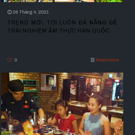
26 Tháng 4, 2021
TREND MỚI, TỚI LUÔN ĐÀ NẴNG ĐỂ
TRẢI NGHIỆM ẨM THỰC HÀN QUỐC
0
Read more