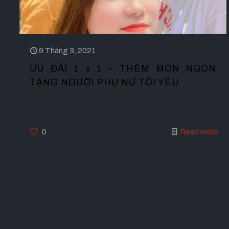
9 Tháng 3, 2021
ƯU ĐÃI 1 + 1 – THÊM MÓN NGON
TẶNG NGƯỜI PHỤ NỮ TÔI YÊU
0
Read more