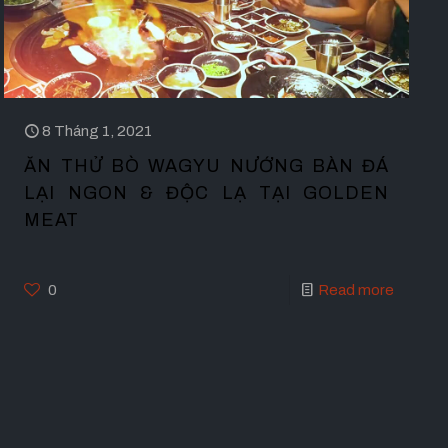
8 Tháng 1, 2021
ĂN THỬ BÒ WAGYU NƯỚNG BÀN ĐÁ
LẠI NGON & ĐỘC LẠ TẠI GOLDEN
MEAT
0
Read more