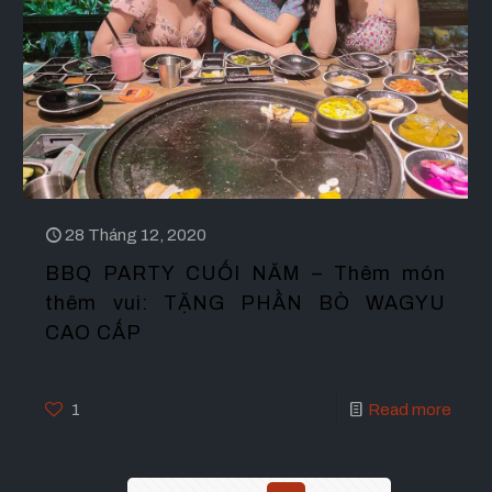
28 Tháng 12, 2020
BBQ PARTY CUỐI NĂM – Thêm món
thêm vui: TẶNG PHẦN BÒ WAGYU
CAO CẤP
1
Read more