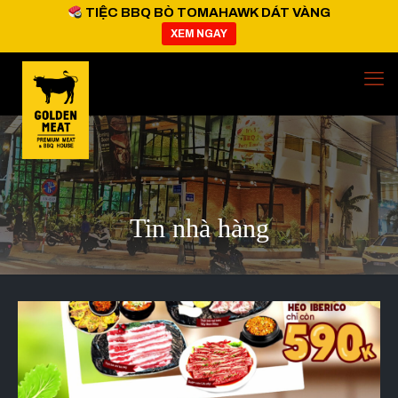
TIỆC BBQ BÒ TOMAHAWK DÁT VÀNG
XEM NGAY
Tin nhà hàng