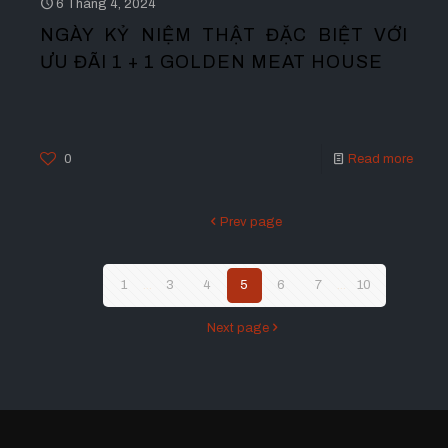
6 Tháng 4, 2024
NGÀY KỶ NIỆM THẬT ĐẶC BIỆT VỚI
ƯU ĐÃI 1 + 1 GOLDEN MEAT HOUSE
0
Read more
Prev page
1
...
3
4
5
6
7
...
10
Next page