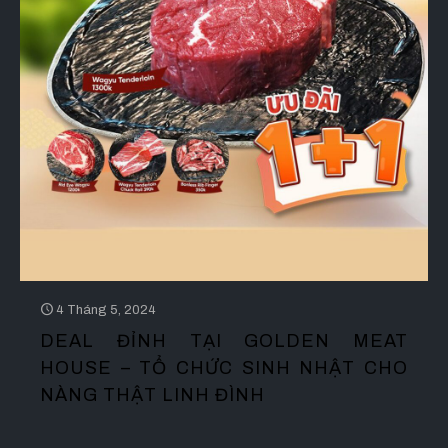
4 Tháng 5, 2024
DEAL ĐỈNH TẠI GOLDEN MEAT
HOUSE – TỔ CHỨC SINH NHẬT CHO
NÀNG THẬT LINH ĐÌNH