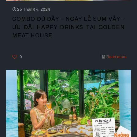
25 Tháng 4, 2024
COMBO ĐỦ ĐẦY – NGÀY LỄ SUM VẦY –
ƯU ĐÃI HAPPY DRINKS TẠI GOLDEN
MEAT HOUSE
0
Read more