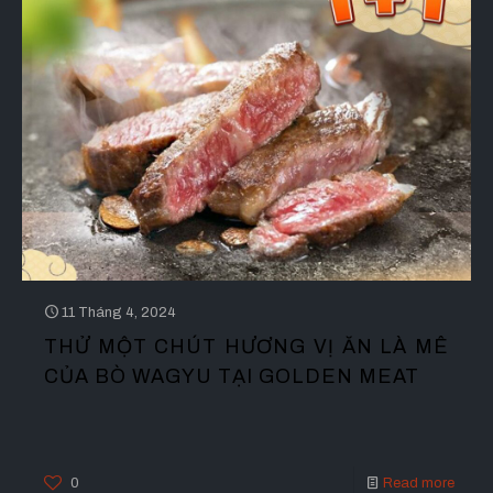
11 Tháng 4, 2024
THỬ MỘT CHÚT HƯƠNG VỊ ĂN LÀ MÊ
CỦA BÒ WAGYU TẠI GOLDEN MEAT
0
Read more