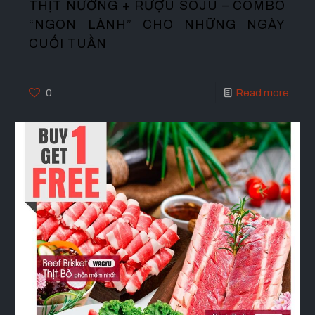
THỊT NƯỚNG + RƯỢU SOJU – COMBO
“NGON LÀNH” CHO NHỮNG NGÀY
CUỐI TUẦN
0
Read more