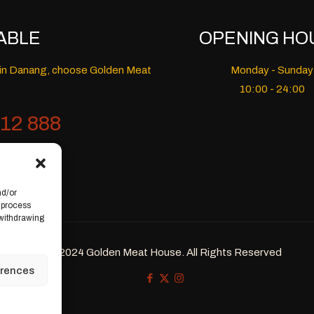
ABLE
OPENING HO
nt in Danang, choose Golden Meat
Monday - Sunday
10:00 - 24:00
12 888
nd/or
 process
 withdrawing
© 2024 Golden Meat House. All Rights Reserved
erences