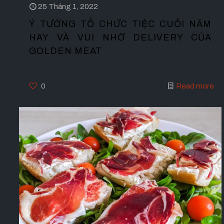
25 Tháng 1, 2022
Ý TƯỞNG TỔ CHỨC TIỆC CUỐI NĂM
HAY VÀ VUI NHỜ DELIVERY CỦA
GOLDEN MEAT
0
Read more