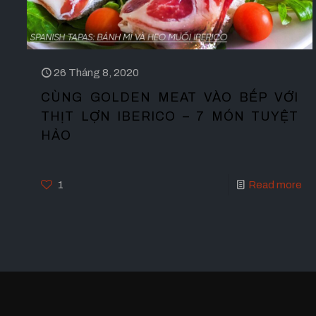
26 Tháng 8, 2020
CÙNG GOLDEN MEAT VÀO BẾP VỚI
THỊT LỢN IBERICO – 7 MÓN TUYỆT
HẢO
1
Read more