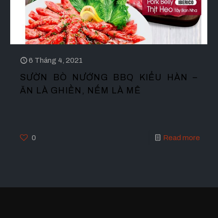
6 Tháng 4, 2021
SƯỜN BÒ NƯỚNG BBQ KIỂU HÀN –
ĂN LÀ GHIỀN, NẾM LÀ MÊ
0
Read more