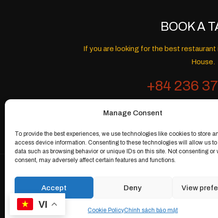
BOOK A T
If you are looking for the best restaura
House.
+84 236 37
Manage Consent
To provide the best experiences, we use technologies like cookies to store a
access device information. Consenting to these technologies will allow us to
data such as browsing behavior or unique IDs on this site. Not consenting or
consent, may adversely affect certain features and functions.
Accept
Deny
View pref
VI
Cookie Policy
Chính sách bảo mật