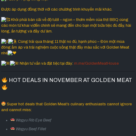
Được áp dụng đồng thời với các chương trình khuyến mãi khác.
Khỏi phải bàn cãi về độ tươi – ngon – thơm mềm của thịt BBQ cùng
các món từ khai vịđến chính sẽ mang đến cho bạn một bữa tiệc đủ đầy, hài
lòng, ấn tượng và đầy dư âm.
Cùng trải qua tháng 11 thật no đủ, hạnh phúc – Đón một mùa
đông ấm áp và trải nghiệm cuộc sống thật đầy màu sắc với Golden Meat
nhé
Nhận tư vấn và đặt tiệc tại đây:
m.me/GoldenMeatHouse
HOT DEALS IN NOVEMBER AT GOLDEN MEAT
Super hot deals that Golden Meat’s culinary enthusiasts cannot ignore
and cannot miss:
Wagyu Rib Eye Beef
Wagyu Beef Fillet