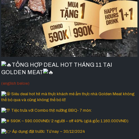
TỔNG HỢP DEAL HOT THÁNG 11 TẠI
GOLDEN MEAT
(english below)
Siêu deal hot hit mà thực khách mê ẩm thực nhà Golden Meat không
thể bỏ qua và cũng không thể bỏ lỡ:
Tiệc trưa với Combo thịt nướng BBQ- 7 món:
590K ~ 590.000VNĐ/ 2 người – off 49% (giá gốc 1.160.000VNĐ)
Áp dụng đặt trước: Từ nay ~ 30/12/2024