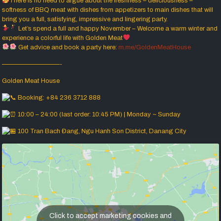
There is no need to argue about the freshness – deliciousness –
softness of BBQ meat with dishes from appetizers to main dishes that will
bring you a full, satisfying, impressive and lingering party.
Let’s spend a full and happy November – Welcome a warm winter and
experience a colorful life with Golden Meat
Get advice and book a party here:
m.me/GoldenMeatHouse
—————————-
Golden Meat House
Booking: +84 236 3712 888
10:00 – 24:00 (last order: 10:45 PM) | Monday ~ Sunday
100 Tran Bach Đang, Ngu Hanh Son District, Danang City
Click to accept marketing cookies and