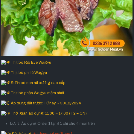
Thịt bò Rib Eye Wagyu
Thịt bò phi lê Wagyu
Sườn bò non rút xương cao cấp
Thịt bò phần Wagyu mềm nhất
Áp dụng đặt trước: Từ nay ~ 30/12/2024
Thời gian áp dụng: 11:00 ~ 17:00 (T2 – CN)
Lưu ý: Áp dụng Order 1 tặng 1 chỉ cho 4 món trên
Đặt bàn tại:
goldenmeat.vn/1tang1