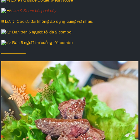
Lik.e Fanpage Golden Meat House
Like & Share bài post này.
!!! Lưu ý: Các ưu đãi không áp dụng cùng với nhau.
Bàn trên 5 người: tối đa 2 combo
Bàn 5 người trở xuống: 01 combo
——————