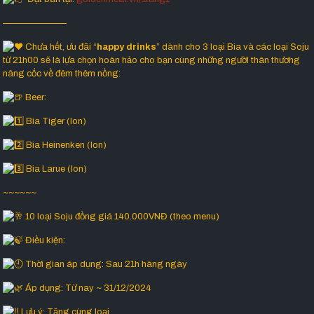
———————
Chưa hết, ưu đãi “
happy drinks
” dành cho 3 loại Bia và các loại Soju
từ 21h00 sẽ là lựa chọn hoàn hảo cho bạn cùng những người thân thương
nâng cốc về đêm thêm nồng:
Beer:
Bia Tiger (lon)
Bia Heinenken (lon)
Bia Larue (lon)
~~~~~~
10 loại Soju đồng giá 140.000VNĐ (theo menu)
Điều kiện:
Thời gian áp dụng: Sau 21h hàng ngày
Áp dụng: Từ nay ~ 31/12/2024
Lưu ý: Tặng cùng loại.