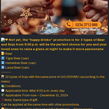
Not yet, the “happy drinks” promotion is for 3 types of Beer
and Soju from 9:00 p.m. will be the perfect choice for you and your
loved ones to raise a glass at night to make it more passionate:
Beer:
Tiger Beer (can)
Heinenken Beer (can)
Larue Beer (can)
~~~~~
10 types of Soju with the same price of 140,000VND (according to the
menu)
Conditions:
Applicable time: After 9:00 p.m. every day
Applicable: From now ~ December 31, 2024
Note: Same type of gift.
Can be applied at the same time with other promotions.