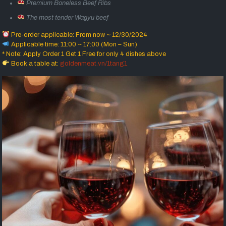
Premium Boneless Beef Ribs
The most tender Wagyu beef
Pre-order applicable: From now ~ 12/30/2024
Applicable time: 11:00 ~ 17:00 (Mon – Sun)
* Note: Apply Order 1 Get 1 Free for only 4 dishes above
Book a table at:
goldenmeat.vn/1tang1