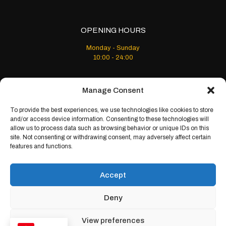
OPENING HOURS
Monday - Sunday
10:00 - 24:00
Manage Consent
To provide the best experiences, we use technologies like cookies to store
and/or access device information. Consenting to these technologies will
allow us to process data such as browsing behavior or unique IDs on this
© 2024 Golden Meat House. All Rights Reserved
site. Not consenting or withdrawing consent, may adversely affect certain
features and functions.
Accept
Deny
View preferences