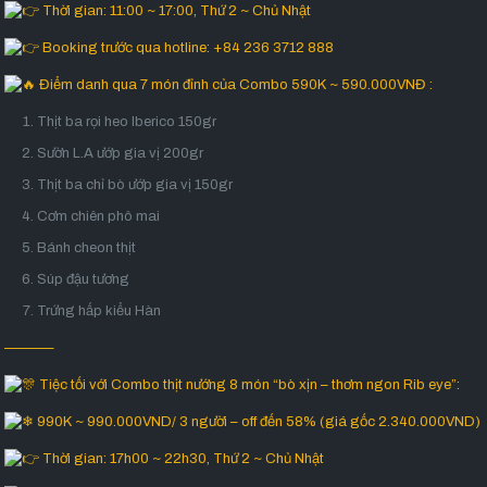
Thời gian: 11:00 ~ 17:00, Thứ 2 ~ Chủ Nhật
Booking trước qua hotline: +84 236 3712 888
Điểm danh qua 7 món đỉnh của Combo 590K ~ 590.000VNĐ :
Thịt ba rọi heo Iberico 150gr
Sườn L.A ướp gia vị 200gr
Thịt ba chỉ bò ướp gia vị 150gr
Cơm chiên phô mai
Bánh cheon thịt
Súp đậu tương
Trứng hấp kiểu Hàn
———–
Tiệc tối với Combo thịt nướng 8 món “bò xịn – thơm ngon Rib eye”:
990K ~ 990.000VND/ 3 người – off đến 58% (giá gốc 2.340.000VND)
Thời gian: 17h00 ~ 22h30, Thứ 2 ~ Chủ Nhật