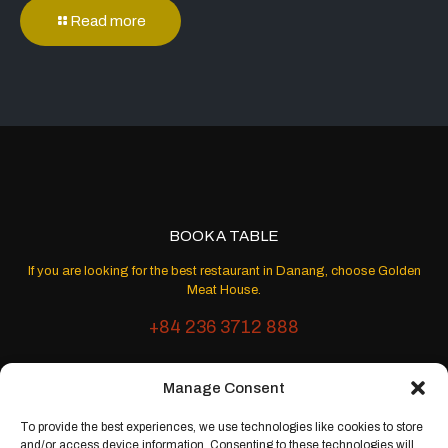
Read more
BOOK A TABLE
If you are looking for the best restaurant in Danang, choose Golden
Meat House.
+84 236 3712 888
Manage Consent
OPENING HOURS
To provide the best experiences, we use technologies like cookies to store
Monday - Sunday
and/or access device information. Consenting to these technologies will