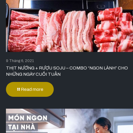
9 Tháng 6, 2021
THỊT NƯỚNG + RƯỢU SOJU – COMBO “NGON LÀNH” CHO
NHỮNG NGÀY CUỐI TUẦN
Read more