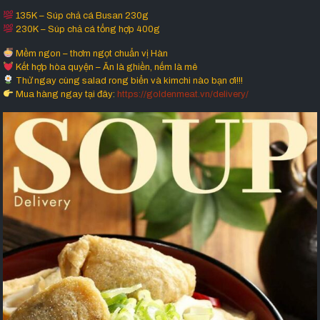
135K – Súp chả cá Busan 230g
230K – Súp chả cá tổng hợp 400g
Mềm ngon – thơm ngọt chuẩn vị Hàn
Kết hợp hòa quyện – Ăn là ghiền, nếm là mê
Thử ngay cùng salad rong biển và kimchi nào bạn ơi!!!
Mua hàng ngay tại đây:
https://goldenmeat.vn/delivery/