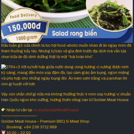
Đầu tuần gõ cửa chính là lúc hội food-aholic muốn nhào đi ăn ngay món đã
thèm thuồng bấy lâu. Nhưng tự bảo vệ gia đình trước đại dịch mà vẫn lựa
chọn bữa ăn đủ dinh dưỡng thật là một “bài toán khó”.
<3 Với sự kết hợp giữa nước dùng cùng hương vị xương được ninh
kỹ càng, mang đến món súp đậm đà, tạo cảm giác ấm bụng, ngon miệng
và phù hợp cho những ngày bụng đói. Ăn kèm cơm trắng và panchan thì
còn gì tuyệt vời hơn.
Vậy còn chần chờ gì nữa mà không thưởng thức 4 món súp hương vị chuẩn
Hàn Quốc ngon khó cưỡng, hương thơm nồng nàn từ Golden Meat House.
Nhận tư vấn tại:
m.me/GoldenMeatHouse/
—————————-
Golden Meat House – Premium BBQ & Meat Shop
Booking: +84 236 3712 888
10:00 – 22:00