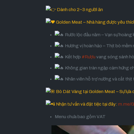
Dành cho 2~3 người ăn
Golden Meat – Nhà hàng được yêu thích 
Rước lộc đầu năm – Vạn sự hoàng
Hương vị hoàn hảo – Thịt bò mềm 
Kết hợp
#Rượu
vang sóng sánh hò
Không gian tràn ngập cảm hứng cho
Nhân viên hỗ trợ nướng và cắt thịt
Bò Dát Vàng tại Golden Meat – Sự lựa ch
Nhận tư vấn và đặt tiệc tại đây:
m.me/G
Menu chưa bao gồm VAT