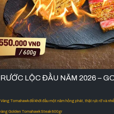
– RƯỚC LỘC ĐẦU NĂM 2026 – 
 Vàng Tomahawk để khởi đầu một năm hồng phát, thật rực rỡ và nh
 vàng Golden Tomahawk Steak 600gr