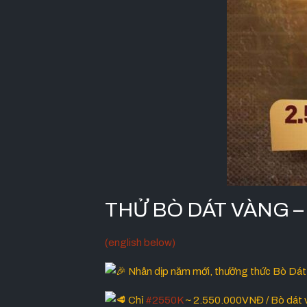
THỬ BÒ DÁT VÀNG 
(english below)
Nhân dịp năm mới, thưởng thức Bò Dát
Chỉ
#2550K
~ 2.550.000VNĐ / Bò dát