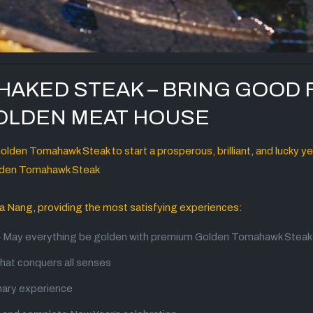
AKED STEAK – BRING GOOD 
GOLDEN MEAT HOUSE
lden Tomahawk Steak to start a prosperous, brilliant, and lucky ye
lden Tomahawk Steak
a Nang, providing the most satisfying experiences:
 – May everything be golden with premium Golden Tomahawk Steak
that conquers all senses
inary experience