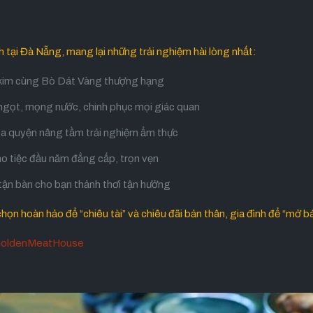
tại Đà Nẵng, mang lại những trải nghiệm hài lòng nhất:
 kim cùng Bò Dát Vàng thượng hạng
ngọt, mọng nước, chinh phục mọi giác quan
a quyện nâng tầm trải nghiệm ẩm thực
 tiệc đầu năm đẳng cấp, trọn vẹn
 tận bàn cho bạn thảnh thơi tận hưởng
ọn hoàn hảo để “chiêu tài” và chiêu đãi bản thân, gia đình để “mở 
oldenMeatHouse