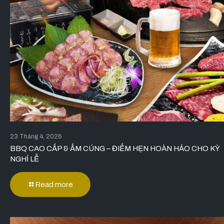
23 Tháng 4, 2026
BBQ CAO CẤP & ẤM CÚNG – ĐIỂM HẸN HOÀN HẢO CHO KỲ
NGHỈ LỄ
Read more