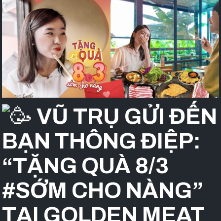
VŨ TRỤ GỬI ĐẾN
BẠN THÔNG ĐIỆP:
“TẶNG QUÀ 8/3
#SỚM
CHO NÀNG”
TẠI GOLDEN MEAT