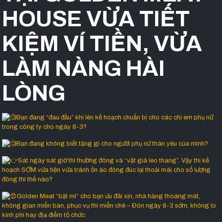
HOUSE VỪA TIẾT
KIỆM VÍ TIỀN, VỪA
LÀM NÀNG HÀI
LÒNG
Bạn đang “đau đầu” khi lên kế hoạch chuẩn bị cho các chị em phụ nữ
trong công ty cho ngày 8-3?
Bạn đang không biết tặng gì cho người phụ nữ thân yêu của mình?
Sát ngày sát giờ thì thường đông và “vật giá leo thang”. Vậy thì kế
hoạch SỚM vừa tiện vừa tránh ồn ào đông đúc lại thoải mái cho số lượng
đông thì thế nào?
Golden Meat “bật mí” cho bạn ưu đãi xịn, nhà hàng thoáng mát,
không gian miễn bàn, phục vụ thì miễn chê – Đón ngày 8-3 sớm, không lo
kinh phí hay địa điểm tổ chức: