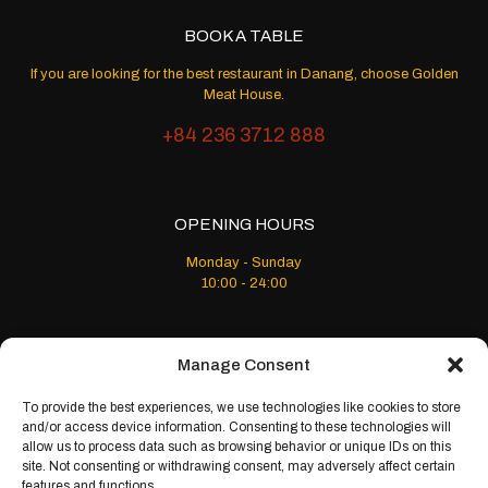
BOOK A TABLE
If you are looking for the best restaurant in Danang, choose Golden
Meat House.
+84 236 3712 888
OPENING HOURS
Monday - Sunday
10:00 - 24:00
Manage Consent
To provide the best experiences, we use technologies like cookies to store
and/or access device information. Consenting to these technologies will
allow us to process data such as browsing behavior or unique IDs on this
© 2024 Golden Meat House. All Rights Reserved
site. Not consenting or withdrawing consent, may adversely affect certain
features and functions.