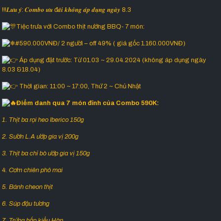
!!!𝑳𝒖̛𝒖 𝒚́: 𝑪𝒐𝒎𝒃𝒐 𝒖̛𝒖 đ𝒂̃𝒊 𝒌𝒉𝒐̂𝒏𝒈 𝒂́𝒑 𝒅𝒖̣𝒏𝒈 𝒏𝒈𝒂̀𝒚 8.3
Tiệc trưa với Combo thịt nướng BBQ- 7 món:
#590.000VNĐ/ 2 người – off 49% ( giá gốc 1.160.000VNĐ)
Áp dụng đặt trước: Từ 01.03 ~ 29.04.2024 (không áp dụng ngày
8.03 &18.04)
Thời gian: 11:00 ~ 17:00, Thứ 2 ~ Chủ Nhật
Điểm danh qua 7 món đỉnh của Combo 590K:
1. Thịt ba rọi heo Iberico 150g
2. Sườn L.A ướp gia vị 200g
3. Thịt ba chỉ bò ướp gia vị 150g
4. Cơm chiên phô mai
5. Bánh cheon thịt
6. Súp đậu tương
7. Trứng hấp kiểu Hàn