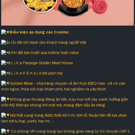
Điều kiện áp dụng các Combo:
Ưu đãi chỉ dành cho khách hàng người Việt
KH đặt bàn trước qua hotline hoặc inbox
L.i.k.e Fanpage Golden Meat House
L.i.k.e & S.h.a.r.e bài post này
Golden Meat – nhà hàng chuyên về ẩm thực BBQ Hàn- với vô vàn
món ngon, thỏa sức bạn khám phá, trải nghiệm và yêu thích:
Không gian thoáng đãng ăn tiền, bao bọc bởi cây xanh, hướng gần
biển Mỹ Khê tạo không khí mát mẻ, mang đậm dấu ấn riêng.
Nội thất sang trọng được thiết kế tỉ mỉ, tinh tế, thuận tiện để lựa chọn
làm nơi tụ họp, party, hẹn hò…:
Có phòng VIP sang trọng tạo không gian riêng tư, trò chuyện (VIP 1,