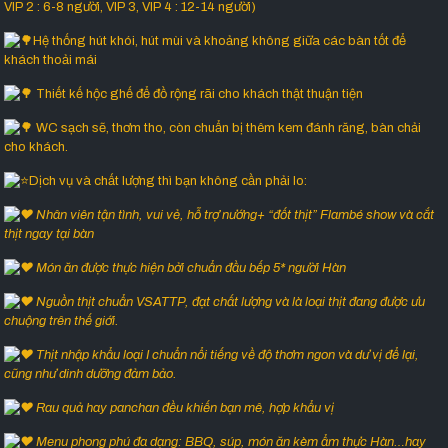
VIP 2 : 6-8 người, VIP 3, VIP 4 : 12-14 người)
Hệ thống hút khói, hút mùi và khoảng không giữa các bàn tốt để
khách thoải mái
Thiết kế hộc ghế để đồ rộng rãi cho khách thật thuận tiện
WC sạch sẽ, thơm tho, còn chuẩn bị thêm kem đánh răng, bàn chải
cho khách.
Dịch vụ và chất lượng thì bạn không cần phải lo:
Nhân viên tận tình, vui vẻ, hỗ trợ nướng+ “đốt thịt” Flambé show và cắt
thịt ngay tại bàn
Món ăn được thực hiện bởi chuẩn đầu bếp 5* người Hàn
Nguồn thịt chuẩn VSATTP, đạt chất lượng và là loại thịt đang được ưu
chuộng trên thế giới.
Thịt nhập khẩu loại I chuẩn nổi tiếng về độ thơm ngon và dư vị để lại,
cũng như dinh dưỡng đảm bảo.
Rau quả hay panchan đều khiến bạn mê, hợp khẩu vị
Menu phong phú đa dạng: BBQ, súp, món ăn kèm ẩm thực Hàn…hay