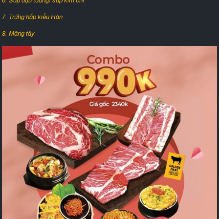
6. Súp đậu tương/ súp kim chi
7. Trứng hấp kiểu Hàn
8. Măng tây