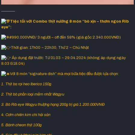
———–
Tiệc tối với Combo thịt nướng 8 món “bò xịn – thơm ngon Rib
eye”:
#990.000VNĐ/ 3 người – off đến 58% (giá gốc 2.340.000VNĐ)
Thời gian: 17h00 ~ 22h30, Thứ 2 ~ Chủ Nhật
Áp dụng đặt trước: Từ 01.03 ~ 29.04.2024 (không áp dụng ngày
8.03 &18.04)
Với 8 món “signature dish” mà mọi bữa tiệc đều được lựa chọn:
1. Thịt ba rọi heo Iberico 150g
2. Thịt bò phần loại mềm nhất Wagyu
3. Bò Rib eye Wagyu thượng hạng 200g trị giá 1.200.000VNĐ
4. Cơm chiên kim chi hải sản
5. Bánh cheon thịt 100g