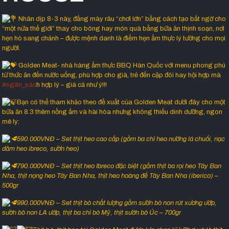
Nhân dịp 8-3 này, đấng mày râu “chơi lớn” bằng cách tạo bất ngờ cho
“một nửa thế giới” thay cho bông hay món quà bằng bữa ăn thịnh soạn, nơi
hẹn hò sang chảnh – được mệnh danh là điểm hẹn ẩm thực lý tưởng cho mọi
người.
Golden Meat- nhà hàng ẩm thực BBQ Hàn Quốc với menu phong phú
từ thức ăn đến nước uống, phù hợp cho già, trẻ đến cặp đôi hay hội hợp mà
#ngân_sác
h hợp lý – giá cả như ý!!!
Bạn có thể tham khảo theo đề xuất của Golden Meat dưới đây cho một
bữa ăn 8.3 thêm nồng ấm và hài hòa nhưng không thiếu dinh dưỡng, ngon
mê ly:
590
.000VNĐ
– Set thịt heo cao cấp (gồm ba chỉ heo nướng lá chuối, nạc
dăm heo ibreco, sườn heo)
790.000VNĐ – Set thịt heo Ibreco đặc biệt (gồm thịt ba rọi heo Tây Ban
Nha, thịt nọng heo Tây Ban Nha, thịt heo hoàng đế Tây Ban Nha (iberico) –
500gr
990
.000VNĐ
– Set thịt bò chất lượng gồm sườn bò non rút xương ướp,
sườn bò non LA ướp, thịt ba chỉ bò Mỹ, thịt sườn bò Úc – 700gr