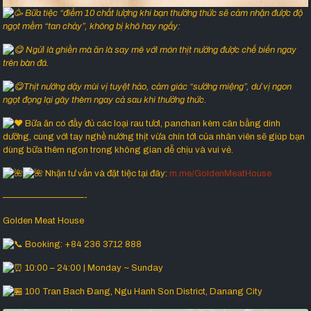
Bữa tiệc “điểm 10 chất lượng khi bạn thưởng thức sẽ cảm nhận được độ
ngọt mềm “tan chảy”, không bị khô hay ngấy:
Ngửi là ghiền mà ăn là say mê với món thịt nướng được chế biến ngay
trên bàn đá.
Thịt nướng dậy mùi vị tuyệt hảo, cảm giác “sướng miệng”, dư vị ngon
ngọt đọng lại gây thèm ngay cả sau khi thưởng thức.
Bữa ăn có đầy đủ các loại rau tươi, panchan kèm cân bằng dinh
dưỡng, cùng với tay nghề nướng thịt vừa chín tới của nhân viên sẽ giúp bạn
dùng bữa thêm ngon trong không gian dễ chịu và vui vẻ.
Nhận tư vấn và đặt tiệc tại đây:
m.me/GoldenMeatHouse
—————————-
Golden Meat House
Booking: +84 236 3712 888
10:00 – 24:00 | Monday ~ Sunday
100 Tran Bach Đang, Ngu Hanh Son District, Danang City