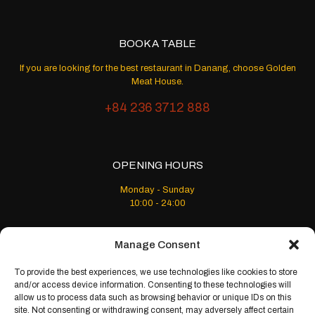
BOOK A TABLE
If you are looking for the best restaurant in Danang, choose Golden
Meat House.
+84 236 3712 888
OPENING HOURS
Monday - Sunday
10:00 - 24:00
Manage Consent
To provide the best experiences, we use technologies like cookies to store
and/or access device information. Consenting to these technologies will
allow us to process data such as browsing behavior or unique IDs on this
© 2024 Golden Meat House. All Rights Reserved
site. Not consenting or withdrawing consent, may adversely affect certain