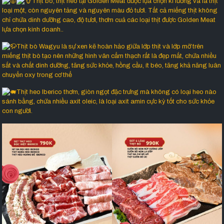
Thịt bò, thịt heo tại Golden Meat được lựa chọn kĩ lưỡng và là thịt
loại một, còn nguyên tảng và nguyên màu đỏ tươi. Tất cả miếng thịt không
chỉ chứa dinh dưỡng cao, độ tươi, thơm cuả các loại thịt được Golden Meat
lựa chọn kinh doanh..
Thịt bò Wagyu là sự xen kẽ hoàn hảo giữa lớp thịt và lớp mỡ trên
miếng thịt bò tạo nên những hình vân cẩm thạch rất là đẹp mắt, chứa nhiều
sắt và chất dinh dưỡng, tăng sức khỏe, hồng cầu, ít béo, tăng khả năng luân
chuyển oxy trong cơ thể
Thịt heo Iberico thơm, giòn ngọt đặc trưng mà không có loại heo nào
sánh bằng, chứa nhiều axit oleic, là loại axit amin cực kỳ tốt cho sức khỏe
con người.