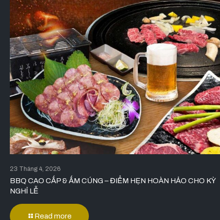
23 Tháng 4, 2026
BBQ CAO CẤP & ẤM CÚNG – ĐIỂM HẸN HOÀN HẢO CHO KỲ
NGHỈ LỄ
Read more