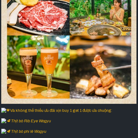
Và không thể thiếu ưu đãi xịn buy 1 get 1 được ưa chuộng:
Thịt bò Rib Eye Wagyu
Thịt bò phi lê Wagyu