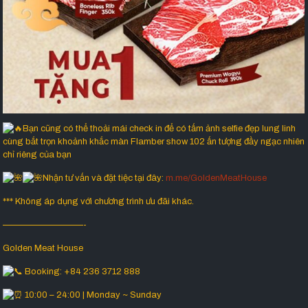
Bạn cũng có thể thoải mái check in để có tấm ảnh selfie đẹp lung linh
cùng bắt trọn khoảnh khắc màn Flamber show 102 ấn tượng đầy ngạc nhiên
chỉ riêng của bạn
Nhận tư vấn và đặt tiệc tại đây:
m.me/GoldenMeatHouse
*** Không áp dụng với chương trình ưu đãi khác.
—————————-
Golden Meat House
Booking: +84 236 3712 888
10:00 – 24:00 | Monday ~ Sunday