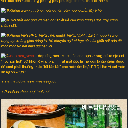
với thực đơn nước uống phong phú phù hợp cho tất cả các thế hệ:
Không gian xịn, rộng thoáng mát, gần hướng biển Mỹ Khê
Nội thất độc đáo và hiện đại: thiết kế cửa kính trong suốt, cây xanh,
thác nước
Phòng VIP (VIP 1, VIP 2 : 6-8 người, VIP 3, VIP 4 : 12-14 người) sang
trọng tạo không gian riêng tư, trò chuyện sự kết hợp hài hòa giữa nét dân dã
mộc mạc và nét hiện đại tiện lợi
#Golden_Meat
– đáp ứng mọi tiêu chuẩn cho bạn không chỉ là địa chỉ
“hot hòn họt” với không gian xanh mát mắt độc lạ mà còn là địa điểm được
đề xuất phải thưởng thức “tất tần tất” các món ẩm thực BBQ Hàn vì bởi món
ăn ngon – tươi :
+ Thịt thì mềm thơm, súp nóng hổi
+ Panchan chua ngọt tươi mát