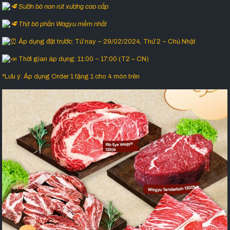
Sườn bò non rút xương cao cấp
Thịt bò phần Wagyu mềm nhất
Áp dụng đặt trước: Từ nay ~ 29/02/2024, Thứ 2 ~ Chủ Nhật
Thời gian áp dụng: 11:00 ~ 17:00 (T2 – CN)
*Lưu ý: Áp dụng Order 1 tặng 1 cho 4 món trên